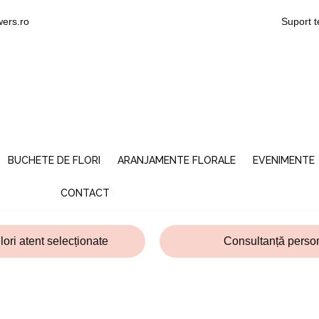
wers.ro
Suport t
BUCHETE DE FLORI
ARANJAMENTE FLORALE
EVENIMENTE
CONTACT
lori atent selecționate
Consultanță person