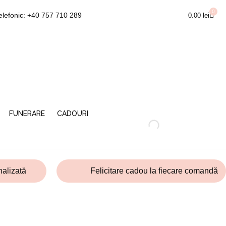
0
Cart
elefonic: +40 757 710 289
0.00
lei
FUNERARE
CADOURI
alizată
Felicitare cadou la fiecare comandă