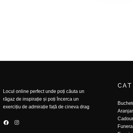
CAT
Locul online perfect unde poți căuta un
răgaz de inspirație și poți încerca un
Buchete
exercițiu de admirație față de cineva drag
Aranjam
Cadour
Funera
F
I
a
n