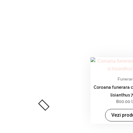
COROANA FUNERARA
Funerar
Coroana funerara cu
lisianthus
800.00
Vezi prod