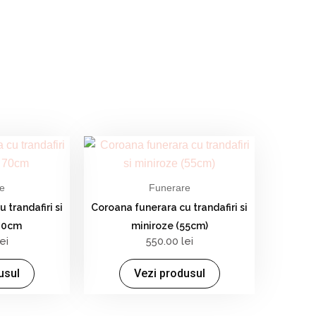
e
Funerare
 trandafiri si
Coroana funerara cu trandafiri si
 70cm
miniroze (55cm)
lei
550.00
lei
usul
Vezi produsul