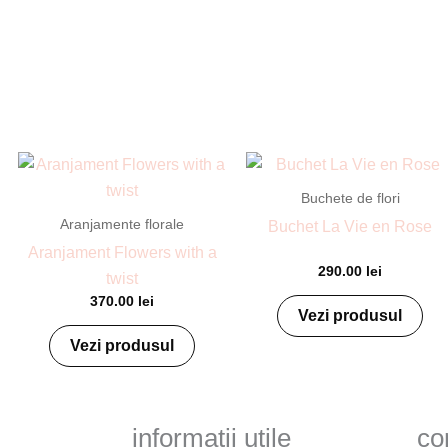
Buchete de flori
Aranjamente florale
Buchet La Vie en Rose
Aranjament Flowers with a
290.00
lei
twist
370.00
lei
Vezi produsul
Vezi produsul
informații utile
co