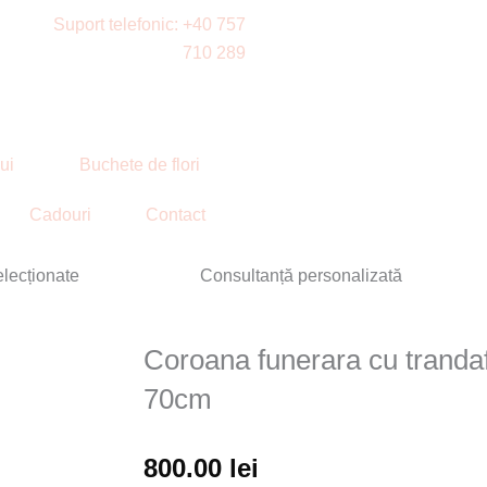
Suport telefonic: +40 757
710 289
lui
Buchete de flori
Cadouri
Contact
elecționate
Consultanță personalizată
Coroana funerara cu trandafi
70cm
800.00
lei