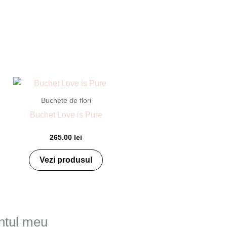
Buchete de flori
Buchet Love is Pure
265.00
lei
Vezi produsul
ntul meu