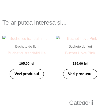
Te-ar putea interesa și...
Buchete de flori
Buchete de flori
Buchet cu trandafiri lila
Buchet I love Pink
195.00
lei
185.00
lei
Vezi produsul
Vezi produsul
Categorii