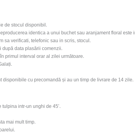
ie de stocul disponibil.
 Reproducerea identica a unui buchet sau aranjament floral este 
sa verificati, telefonic sau in scris, stocul.
 după data plasării comenzii.
n primul interval orar al zilei următoare.
Galați.
 disponibile cu precomandă și au un timp de livrare de 14 zile.
 tulpina intr-un unghi de 45’.
sta mai mult timp.
oarelui.