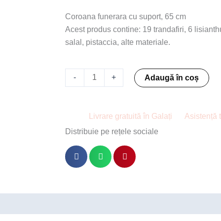
Coroana funerara cu suport, 65 cm
Acest produs contine: 19 trandafiri, 6 lisiant
salal, pistaccia, alte materiale.
Cantitate
-
+
Adaugă în coș
Coroana
funerara
cu
Livrare gratuită în Galați
Asistență 
trandafiri
Distribuie pe rețele sociale
si
lisianthus
70cm
ire a florilor