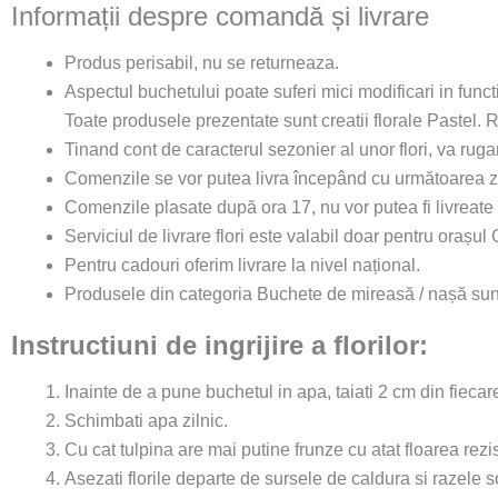
Informații despre comandă și livrare
Produs perisabil, nu se returneaza.
Aspectul buchetului poate suferi mici modificari in funct
Toate produsele prezentate sunt creatii florale Pastel.
Tinand cont de caracterul sezonier al unor flori, va rugam 
Comenzile se vor putea livra începând cu următoarea zi
Comenzile plasate după ora 17, nu vor putea fi livreate î
Serviciul de livrare flori este valabil doar pentru orașul 
Pentru cadouri oferim livrare la nivel național.
Produsele din categoria Buchete de mireasă / nașă sunt
Instructiuni de ingrijire a florilor:
Inainte de a pune buchetul in apa, taiati 2 cm din fiecare
Schimbati apa zilnic.
Cu cat tulpina are mai putine frunze cu atat floarea rezi
Asezati florile departe de sursele de caldura si razele s