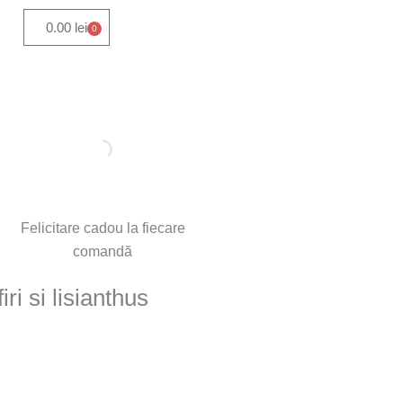
0.00
lei
0
Cart
Felicitare cadou la fiecare
comandă
ri si lisianthus