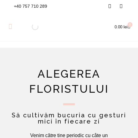
Skip
F
I
+40 757 710 289
a
n
to
c
s
content
e
t
0
b
a
Cart
0.00
lei
o
g
o
r
ALEGEREA FLORISTULUI
BUCHETE DE FLORI
ARANJAMENTE FLORALE
k
a
m
ALEGEREA
FLORISTULUI
Să cultivăm bucuria cu gesturi
mici în fiecare zi
Venim către tine periodic cu câte un