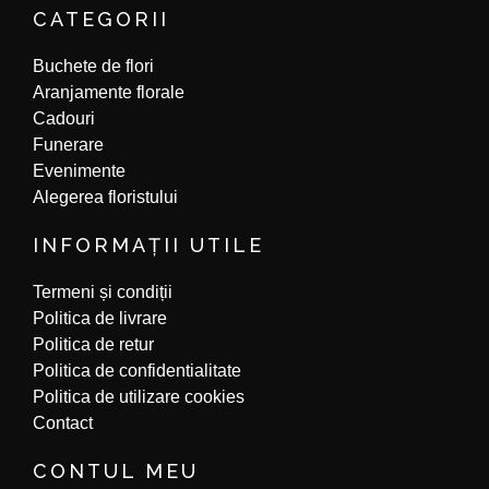
a
n
CATEGORII
c
s
e
t
Buchete de flori
b
a
o
g
Aranjamente florale
o
r
Cadouri
k
a
m
Funerare
Evenimente
Alegerea floristului
INFORMAȚII UTILE
Termeni și condiții
Politica de livrare
Politica de retur
Politica de confidentialitate
Politica de utilizare cookies
Contact
CONTUL MEU