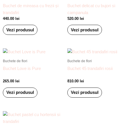
Buchet de mireasa cu frezii și
Buchet delicat cu bujori si
trandafiri
campanula
440.00
lei
520.00
lei
Vezi produsul
Vezi produsul
Buchete de flori
Buchete de flori
Buchet Love is Pure
Buchet 45 trandafiri rosii
265.00
lei
810.00
lei
Vezi produsul
Vezi produsul