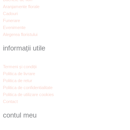
o
r
Aranjamente florale
k
a
Cadouri
m
Funerare
Evenimente
Alegerea floristului
informații utile
Termeni și condiții
Politica de livrare
Politica de retur
Politica de confidentialitate
Politica de utilizare cookies
Contact
contul meu