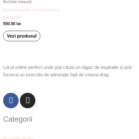
Buchete mireasă
Buchet pastel cu hortensii si
trandafiri
550.00
lei
Vezi produsul
Locul online perfect unde poți căuta un răgaz de inspirație și poți
încerca un exercițiu de admirație față de cineva drag
F
I
a
n
c
s
Categorii
e
t
b
a
o
g
Buchete de flori