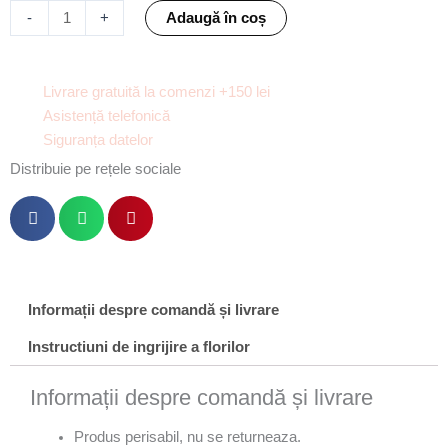
de
-
+
Adaugă în coș
mireasa
Purity
Livrare gratuită la comenzi +150 lei
Asistență telefonică
Siguranța datelor
Distribuie pe rețele sociale
Informații despre comandă și livrare
Instructiuni de ingrijire a florilor
Informații despre comandă și livrare
Produs perisabil, nu se returneaza.