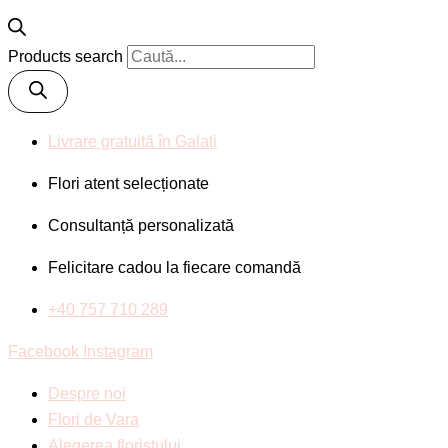
Products search
Livrare gratuită în Galați
Flori atent selecționate
Consultanță personalizată
Felicitare cadou la fiecare comandă
+40 757 710 289
Facebook
Instagram
Despre noi
Flori de Vara
Alegerea floristului