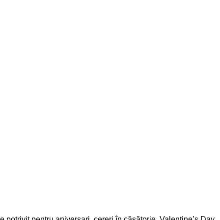
e potrivit pentru aniversari, cereri în căsătorie, Valentine’s Day,