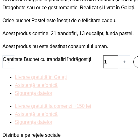
Dragobete sau orice gest romantic. Realizat și livrat în Galați.
Orice buchet Pastel este însoțit de o felicitare cadou.
Acest produs contine: 21 trandafiri, 13 eucalipt, funda pastel.
Acest produs nu este destinat consumului uman.
Cantitate Buchet cu trandafiri îndrăgostiți
-
+
Livrare gratuită în Galați
Asistență telefonică
Siguranța datelor
Livrare gratuită la comenzi +150 lei
Asistență telefonică
Siguranța datelor
Distribuie pe rețele sociale