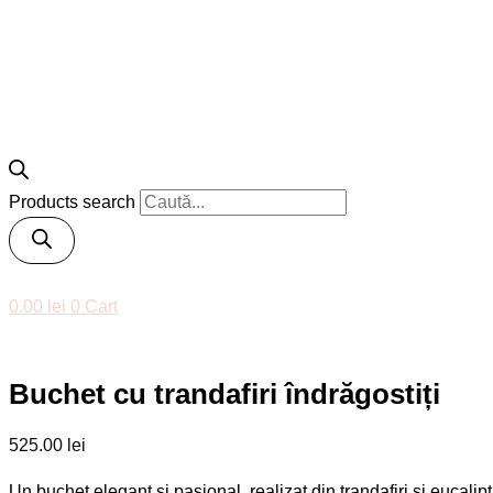
Products search
0.00
lei
0
Cart
Buchet cu trandafiri îndrăgostiți
525.00
lei
Un buchet elegant și pasional, realizat din trandafiri și eucalipt