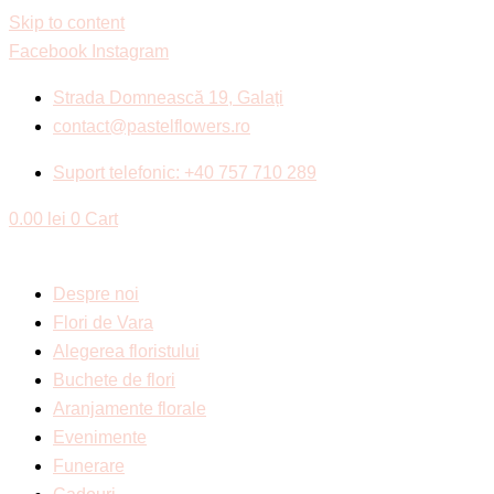
Skip to content
Facebook
Instagram
Strada Domnească 19, Galați
contact@pastelflowers.ro
Suport telefonic: +40 757 710 289
0.00
lei
0
Cart
Despre noi
Flori de Vara
Alegerea floristului
Buchete de flori
Aranjamente florale
Evenimente
Funerare