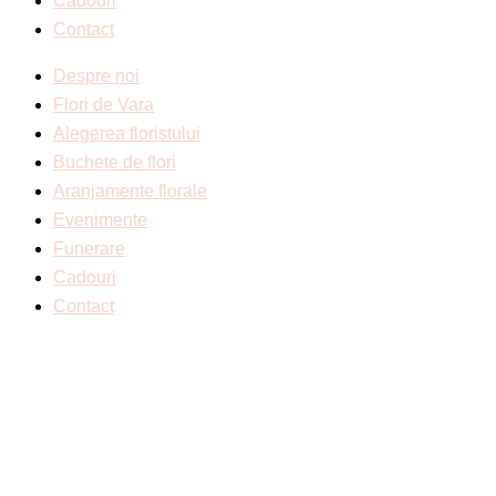
Cadouri
Contact
Despre noi
Flori de Vara
Alegerea floristului
Buchete de flori
Aranjamente florale
Evenimente
Funerare
Cadouri
Contact