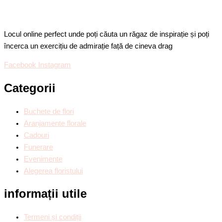
Locul online perfect unde poți căuta un răgaz de inspirație și poți
încerca un exercițiu de admirație față de cineva drag
Facebook
Instagram
Categorii
Buchete de flori
Aranjamente florale
Cadouri
Funerare
Evenimente
Alegerea floristului
informații utile
Termeni și condiții