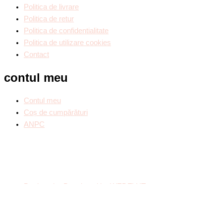
Politica de livrare
Politica de retur
Politica de confidentialitate
Politica de utilizare cookies
Contact
contul meu
Contul meu
Coș de cumpărături
ANPC
Designed & Developed by WEDEV IT
Call Now Button