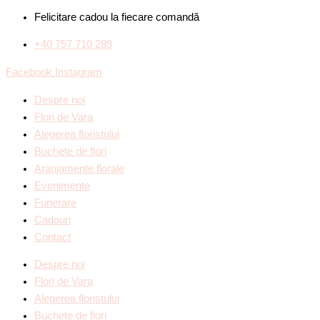
Felicitare cadou la fiecare comandă
+40 757 710 289
Facebook
Instagram
Despre noi
Flori de Vara
Alegerea floristului
Buchete de flori
Aranjamente florale
Evenimente
Funerare
Cadouri
Contact
Despre noi
Flori de Vara
Alegerea floristului
Buchete de flori