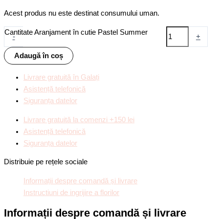
Acest produs nu este destinat consumului uman.
Cantitate Aranjament în cutie Pastel Summer
-
+
Adaugă în coș
Livrare gratuită în Galați
Asistență telefonică
Siguranța datelor
Livrare gratuită la comenzi +150 lei
Asistență telefonică
Siguranța datelor
Distribuie pe rețele sociale
Informații despre comandă și livrare
Instructiuni de ingrijire a florilor
Informații despre comandă și livrare