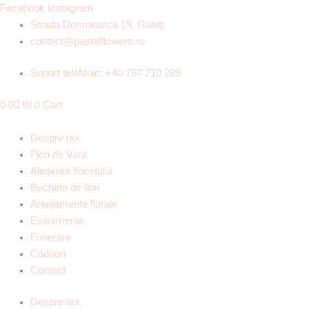
Skip
Products
Products
Facebook
Instagram
to
search
search
Strada Domnească 19, Galați
content
contact@pastelflowers.ro
Suport telefonic: +40 757 710 289
0.00
lei
0
Cart
Despre noi
Flori de Vara
Alegerea floristului
Buchete de flori
Aranjamente florale
Evenimente
Funerare
Cadouri
Contact
Despre noi