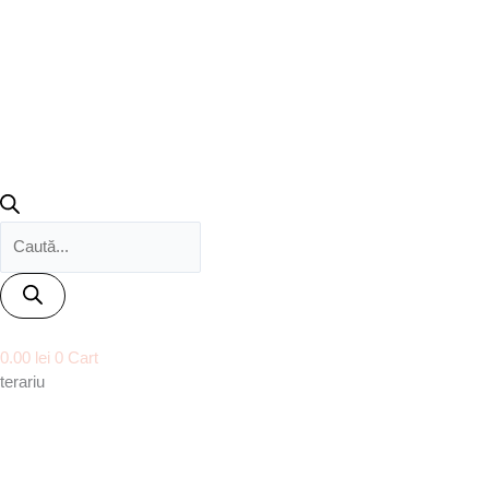
0.00
lei
0
Cart
terariu