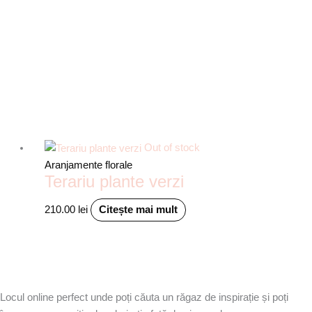
Out of stock
Aranjamente florale
Terariu plante verzi
210.00
lei
Citește mai mult
Locul online perfect unde poți căuta un răgaz de inspirație și poți