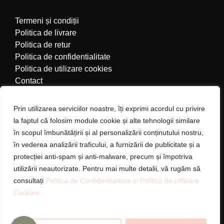
Termeni și condiții
Politica de livrare
Politica de retur
Politica de confidentialitate
Politica de utilizare cookies
Contact
CONTUL MEU
Prin utilizarea serviciilor noastre, îți exprimi acordul cu privire
la faptul că folosim module cookie și alte tehnologii similare
Contul meu
în scopul îmbunătățirii și al personalizării conținutului nostru,
Coș de cumpărături
în vederea analizării traficului, a furnizării de publicitate și a
ANPC
protecției anti-spam și anti-malware, precum și împotriva
utilizării neautorizate. Pentru mai multe detalii, vă rugăm să
consultați
Politica de Confidențialitate și
Politica de utilizare
Cookies.