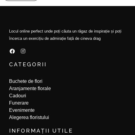
Locul online perfect unde poți căuta un răgaz de inspirație și poți
încerca un exercițiu de admirație față de cineva drag
F
I
a
n
CATEGORII
c
s
e
t
b
a
Buchete de flori
o
g
o
r
Aranjamente florale
k
a
Cadouri
m
Funerare
Evenimente
Alegerea floristului
INFORMAȚII UTILE