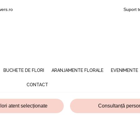
wers.ro
Suport t
BUCHETE DE FLORI
ARANJAMENTE FLORALE
EVENIMENTE
CONTACT
lori atent selecționate
Consultanță person