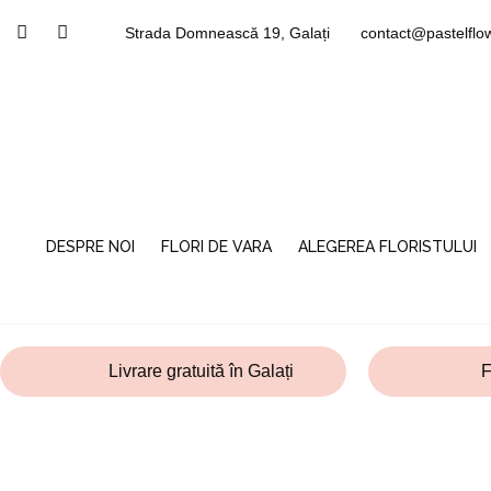
Skip
F
I
Strada Domnească 19, Galați
contact@pastelflo
to
a
n
c
s
content
e
t
b
a
o
g
o
r
k
a
m
DESPRE NOI
FLORI DE VARA
ALEGEREA FLORISTULUI
Livrare gratuită în Galați
F