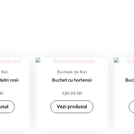
TITILOR
flori
Buchete de flori
firi rosii
Buchet cu hortensii
Buc
lei
230.00
lei
usul
Vezi produsul