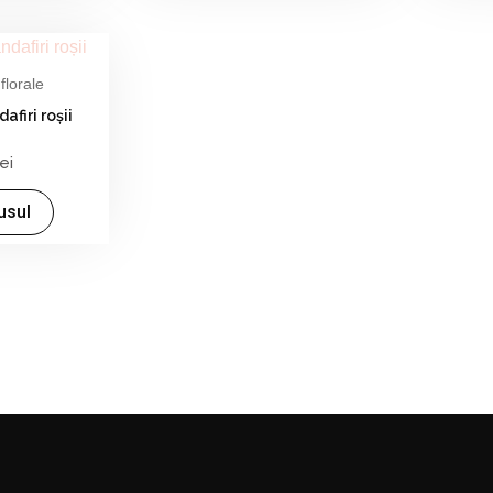
florale
afiri roșii
lei
usul