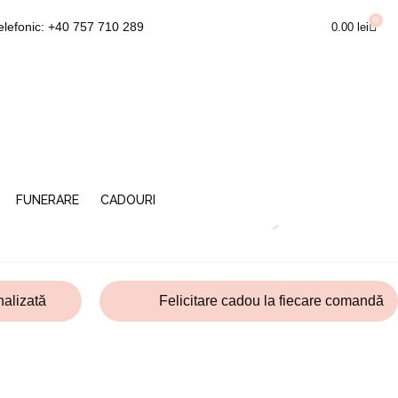
0
Cart
elefonic: +40 757 710 289
0.00
lei
FUNERARE
CADOURI
alizată
Felicitare cadou la fiecare comandă