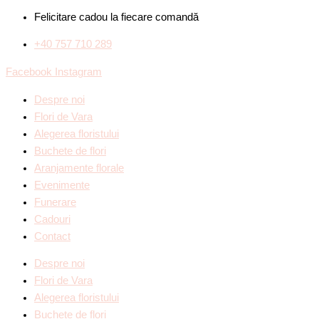
Felicitare cadou la fiecare comandă
+40 757 710 289
Facebook
Instagram
Despre noi
Flori de Vara
Alegerea floristului
Buchete de flori
Aranjamente florale
Evenimente
Funerare
Cadouri
Contact
Despre noi
Flori de Vara
Alegerea floristului
Buchete de flori