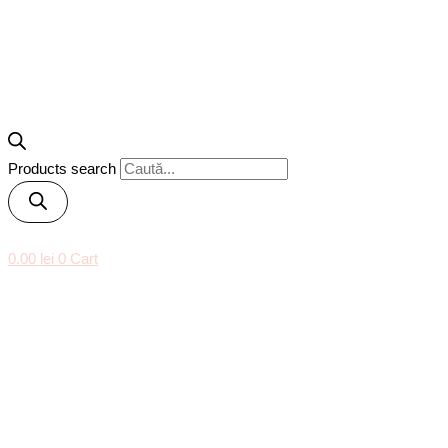
Products search
0.00
lei
0
Cart
BUCHET FLOAREA
SOARELUI