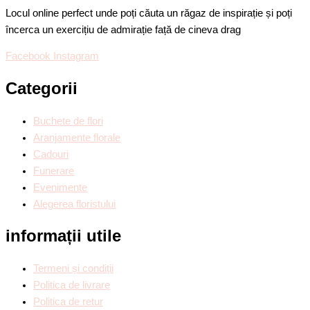
Locul online perfect unde poți căuta un răgaz de inspirație și poți
încerca un exercițiu de admirație față de cineva drag
Facebook
Instagram
Categorii
Buchete de flori
Aranjamente florale
Cadouri
Funerare
Evenimente
Alegerea floristului
informații utile
Termeni și condiții
Politica de livrare
Politica de retur