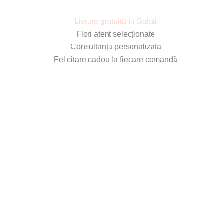
Livrare gratuită în Galați
Flori atent selecționate
Consultanță personalizată
Felicitare cadou la fiecare comandă