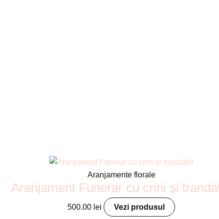
Aranjamente florale
Aranjament Funerar cu crini și trandaf
500.00
lei
Vezi produsul