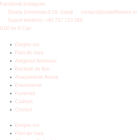
Skip
Products
Products
Facebook
Instagram
to
search
search
Strada Domnească 19, Galați
contact@pastelflowers.ro
content
Suport telefonic: +40 757 710 289
0.00
lei
0
Cart
Despre noi
Flori de Vara
Alegerea floristului
Buchete de flori
Aranjamente florale
Evenimente
Funerare
Cadouri
Contact
Despre noi
Flori de Vara