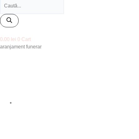
0.00
lei
0
Cart
aranjament funerar