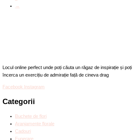
→
Locul online perfect unde poți căuta un răgaz de inspirație și poți
încerca un exercițiu de admirație față de cineva drag
Facebook
Instagram
Categorii
Buchete de flori
Aranjamente florale
Cadouri
Funerare