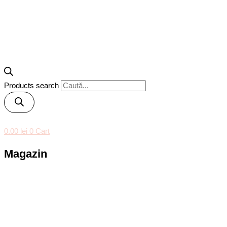
Products search
0.00
lei
0
Cart
Magazin