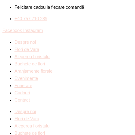
Felicitare cadou la fiecare comandă
+40 757 710 289
Facebook
Instagram
Despre noi
Flori de Vara
Alegerea floristului
Buchete de flori
Aranjamente florale
Evenimente
Funerare
Cadouri
Contact
Despre noi
Flori de Vara
Alegerea floristului
Buchete de flori