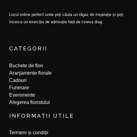
Locul online perfect unde poți căuta un răgaz de inspirație și poți
încerca un exercițiu de admirație față de cineva drag
F
I
a
n
CATEGORII
c
s
e
t
b
a
Buchete de flori
o
g
o
r
Aranjamente florale
k
a
Cadouri
m
Funerare
Evenimente
Alegerea floristului
INFORMAȚII UTILE
Termeni și condiții