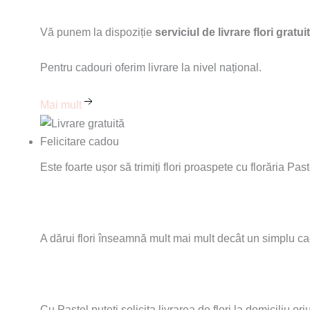
Vă punem la dispoziție
serviciul de livrare flori gratu
Pentru cadouri oferim livrare la nivel național.
Mai mult
Felicitare
cadou
Este foarte ușor să trimiți flori proaspete cu florăria Pas
A dărui flori înseamnă mult mai mult decât un simplu cado
Cu Pastel puteți solicita livrarea de flori la domiciliu ori