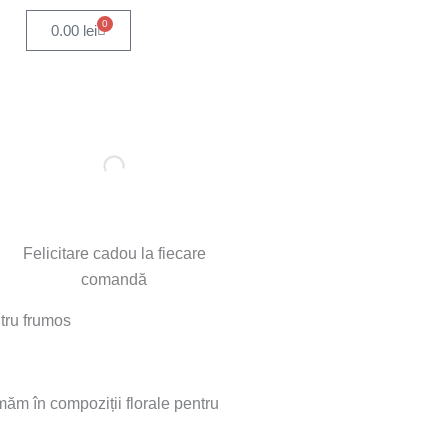
0
Cart
0.00
lei
Felicitare cadou la fiecare
comandă
ntru frumos
rmăm în compoziții florale pentru