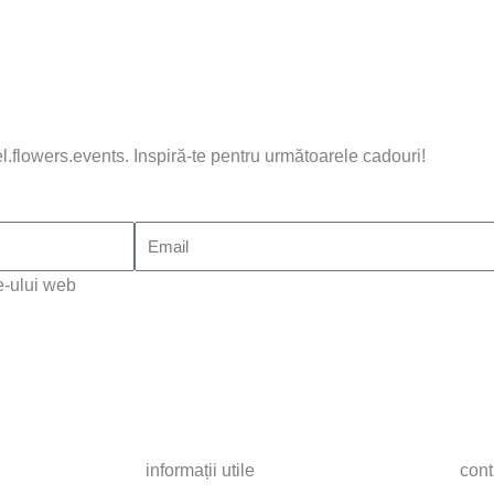
l.flowers.events. Inspiră-te pentru următoarele cadouri!
e-ului web
informații utile
con