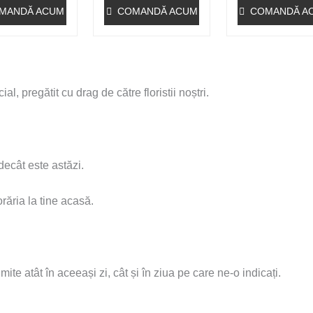
MANDĂ ACUM
COMANDĂ ACUM
COMANDĂ A
l, pregătit cu drag de către floristii noștri.
decât este astăzi.
răria la tine acasă.
ite atât în ​​aceeași zi, cât și în ziua pe care ne-o indicați.