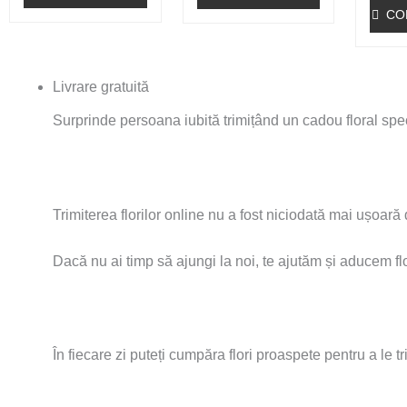
CO
Livrare
gratuită
Surprinde persoana iubită trimițând un cadou floral specia
Trimiterea florilor online nu a fost niciodată mai ușoară 
Dacă nu ai timp să ajungi la noi, te ajutăm și aducem flo
În fiecare zi puteți cumpăra flori proaspete pentru a le trim