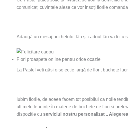
comunicați cuvintele alese ce vor însoți florile comandat
Adaugă un mesaj buchetului tău și cadoul tău va fi cu s
Flori
proaspete online pentru orice ocazie
La Pastel veți găsi o selecție largă de flori, buchete luc
Iubim florile, de aceea facem tot posibilul ca noile tend
ultimele tendințe în materie de buchete de flori și prefer
dispoziție cu
serviciul nostru personalizat ,, Alegerea 