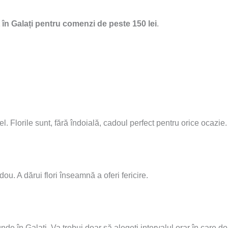
it în Galați pentru comenzi de peste 150 lei
.
tel. Florile sunt, fără îndoială, cadoul perfect pentru orice ocazie.
u. A dărui flori înseamnă a oferi fericire.
unde în Galați. Va trebui doar să alegeți intervalul orar în care do