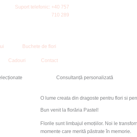
Suport telefonic: +40 757
710 289
lui
Buchete de flori
Cadouri
Contact
elecționate
Consultanță personalizată
O lume creata din dragoste pentru flori si pe
Bun venit la florăria Pastel!
Florile sunt limbajul emoțiilor. Noi le transfo
momente care merită păstrate în memorie.