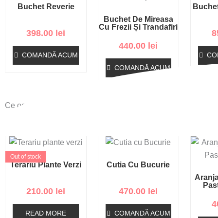
Buchet Reverie
Buchet
Buchet De Mireasa
Cu Frezii Și Trandafiri
398.00
lei
8
440.00
lei
COMANDĂ ACUM
CO
COMANDĂ ACUM
Ce ocazie sărbătorești?
Out of stock
Terariu Plante Verzi
Cutia Cu Bucurie
Aranja
Pas
210.00
lei
470.00
lei
4
READ MORE
COMANDĂ ACUM