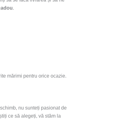
 cadou
.
rite mărimi pentru orice ocazie.
n schimb, nu sunteți pasionat de
tiți ce să alegeți, vă stăm la