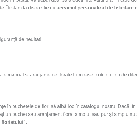
e. Îți stăm la dispoziție cu
serviciul personalizat de felicitare
iguranță de neuitat!
rate manual și aranjamente florale frumoase, cutii cu flori de dife
ințe în buchetele de flori să aibă loc în catalogul nostru. Dacă, î
ați un buchet sau aranjament floral simplu, sau pur și simplu nu ș
floristului”.